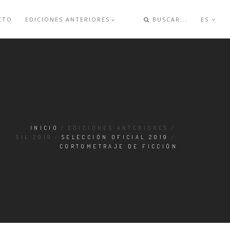
CTO
EDICIONES ANTERIORES
BUSCAR...
ES
INICIO
/
EDICIONES ANTERIORES
/
SIL 2019
/
SELECCIÓN OFICIAL 2019
/
CORTOMETRAJE DE FICCIÓN