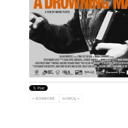
« BONBONÉ
GÜMÜŞ »