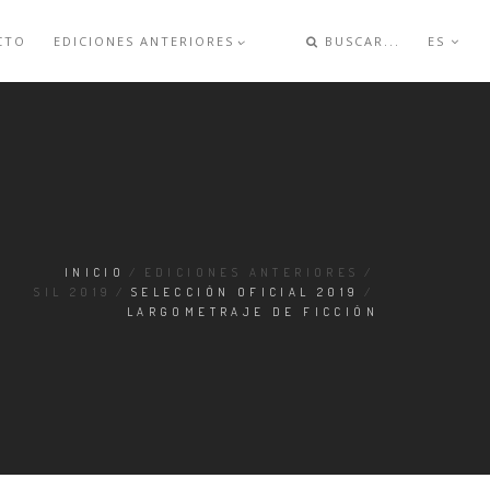
CTO
EDICIONES ANTERIORES
BUSCAR...
ES
INICIO
/
EDICIONES ANTERIORES
/
SIL 2019
/
SELECCIÓN OFICIAL 2019
/
LARGOMETRAJE DE FICCIÓN