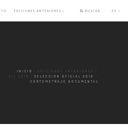
CTO
EDICIONES ANTERIORES
BUSCAR...
ES
INICIO
/
EDICIONES ANTERIORES
/
SIL 2019
/
SELECCIÓN OFICIAL 2019
/
CORTOMETRAJE DOCUMENTAL